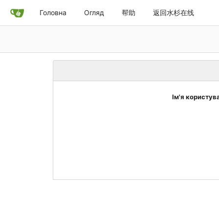
Головна
Огляд
帮助
返回水杉在线
Ім'я користув