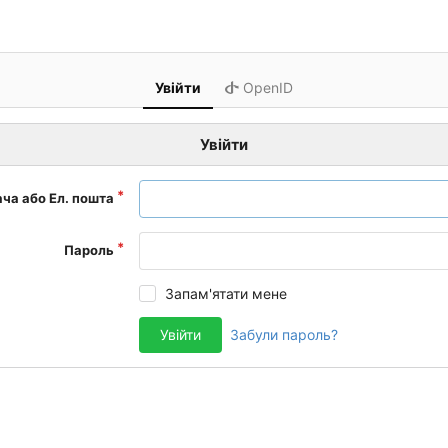
Увійти
OpenID
Увійти
ача або Ел. пошта
Пароль
Запам'ятати мене
Увійти
Забули пароль?