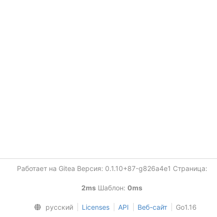
Работает на Gitea Версия: 0.1.10+87-g826a4e1 Страница:
2ms
Шаблон:
0ms
русский
Licenses
API
Веб-сайт
Go1.16